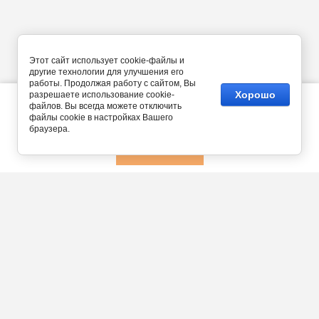
Этот сайт использует cookie-файлы и
другие технологии для улучшения его
работы. Продолжая работу с сайтом, Вы
Хорошо
разрешаете использование cookie-
Этот сайт использует файлы cookie и метаданные. Продолжая
просматривать его, вы соглашаетесь на использование нами
файлов. Вы всегда можете отключить
файлов cookie и метаданных в соответствии с
Политикой
файлы cookie в настройках Вашего
конфиденциальности
.
браузера.
ПРОДОЛЖИТЬ
Россия, Московская область,
Одинцовский район, г.
Звенигород, ул. Московская
24, ТЦ "Лира"
+79855608190
Бесплатно по России