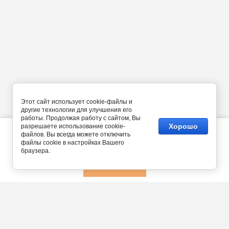
Этот сайт использует cookie-файлы и
другие технологии для улучшения его
работы. Продолжая работу с сайтом, Вы
Хорошо
разрешаете использование cookie-
Этот сайт использует файлы cookie и метаданные. Продолжая
просматривать его, вы соглашаетесь на использование нами
файлов. Вы всегда можете отключить
файлов cookie и метаданных в соответствии с
Политикой
файлы cookie в настройках Вашего
конфиденциальности
.
браузера.
ПРОДОЛЖИТЬ
Россия, Московская область,
Одинцовский район, г.
Звенигород, ул. Московская